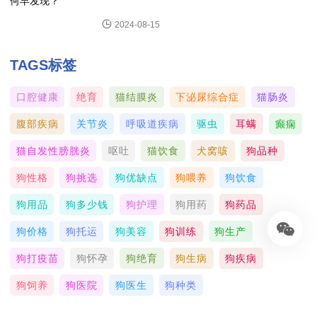
2024-08-15
TAGS标签
口腔健康
绝育
猫结膜炎
下泌尿综合症
猫肠炎
腹部疾病
关节炎
呼吸道疾病
驱虫
耳螨
癫痫
猫自发性膀胱炎
呕吐
猫饮食
犬窝咳
狗品种
狗性格
狗挑选
狗优缺点
狗喂养
狗饮食
狗用品
狗多少钱
狗护理
狗用药
狗药品
狗价格
狗托运
狗美容
狗训练
狗生产
狗打疫苗
狗怀孕
狗绝育
狗生病
狗疾病
狗饲养
狗医院
狗医生
狗种类