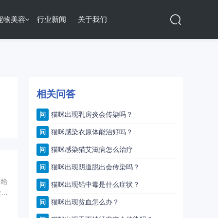
宠物美容
行业新闻
关于我们
相关问答
猫咪出现乳房炎会传染吗？
问
猫咪感染衣原体能治好吗？
问
猫咪感染猫艾滋病怎么治疗
问
猫咪出现阴道脱出会传染吗？
问
，给
猫咪出现铅中毒是什么症状？
问
接下
猫咪出现贫血怎么办？
问