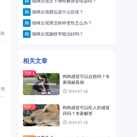
猫咪出现舌下神经麻痹会传染吗？
问
猫咪出现脐疝是什么症状？
问
猫咪出现肾淀粉样变性怎么办？
问
的改
猫咪出现肠绞窄能治好吗？
问
多猫
相关文章
狗狗感冒可以自愈吗？专
家揭秘真相
虫包
2024-07-18
毛发
狗狗感冒可以吃人的感冒
药吗？专家解答
2024-07-18