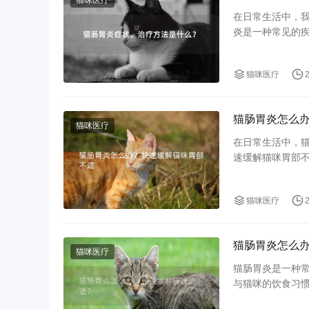
猫咪医疗
在日常生活中，
炎是一种常见的
胃炎的症状及治
猫咪医疗
猫肠胃炎怎么
猫咪医疗
在日常生活中，
速缓解猫咪胃部
1. 了解猫肠胃炎
猫肠胃炎的症状
猫咪医疗
猫肠胃炎怎么
猫咪医疗
猫肠胃炎是一种
与猫咪的饮食习
状，及时治疗至