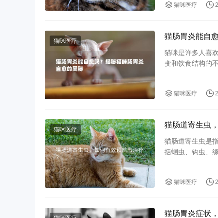
猫咪医疗
猫肠胃炎能自
猫咪医疗
猫咪是许多人喜
变和饮食结构的
主人都会担心猫
猫咪医疗
猫肠道寄生虫
猫咪医疗
猫肠道寄生虫是
括蛔虫、钩虫、
无光泽等症状。
猫咪医疗
猫肠胃炎症状