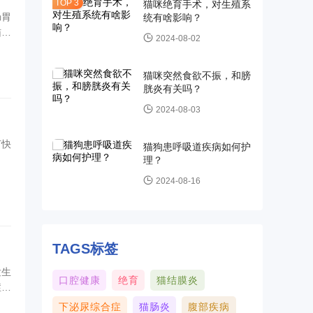
猫咪绝育手术，对生殖系
肠胃
统有啥影响？
猫肠
2024-08-02
猫咪突然食欲不振，和膀
胱炎有关吗？
2024-08-03
何快
猫狗患呼吸道疾病如何护
理？
2024-08-16
TAGS标签
发生
口腔健康
绝育
猫结膜炎
症
下泌尿综合症
猫肠炎
腹部疾病