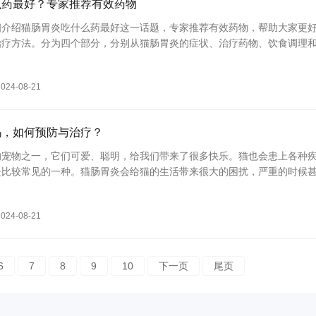
么药最好？专家推荐有效药物
细介绍猫肠胃炎吃什么药最好这一话题，专家推荐有效药物，帮助大家更
治疗方法。分为四个部分，分别从猫肠胃炎的症状、治疗药物、饮食调理
讲解，希望能给养猫的朋友们提供
2024-08-21
吗，如何预防与治疗？
的宠物之一，它们可爱、聪明，给我们带来了很多快乐。猫也会患上各种
是比较常见的一种。猫肠胃炎会给猫的生活带来很大的困扰，严重的时候
。那么，猫肠胃炎会死吗？如何预防与治
2024-08-21
6
7
8
9
10
下一页
尾页