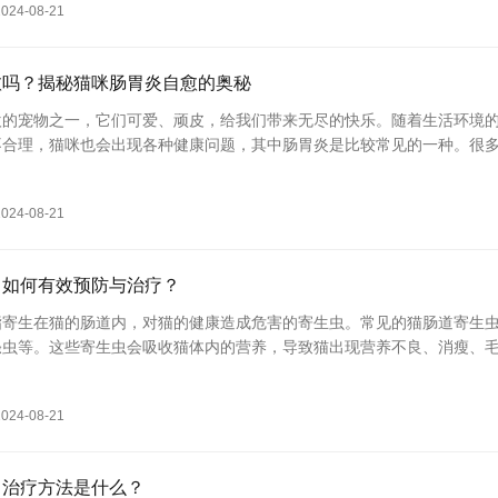
2024-08-21
愈吗？揭秘猫咪肠胃炎自愈的奥秘
欢的宠物之一，它们可爱、顽皮，给我们带来无尽的快乐。随着生活环境
不合理，猫咪也会出现各种健康问题，其中肠胃炎是比较常见的一种。很
肠胃炎能否自愈，今天我们就来揭秘
2024-08-21
，如何有效预防与治疗？
指寄生在猫的肠道内，对猫的健康造成危害的寄生虫。常见的猫肠道寄生
绦虫等。这些寄生虫会吸收猫体内的营养，导致猫出现营养不良、消瘦、
严重时，还会引起猫的消化系统
2024-08-21
，治疗方法是什么？