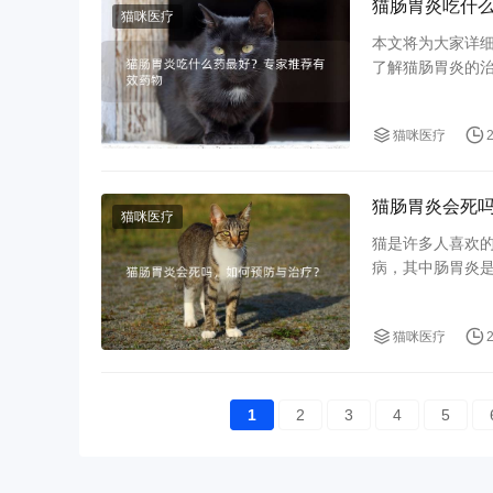
猫肠胃炎吃什
猫咪医疗
本文将为大家详
了解猫肠胃炎的
防措施进行详细
猫咪医疗
猫肠胃炎会死
猫咪医疗
猫是许多人喜欢
病，其中肠胃炎
会危及猫的生命
猫咪医疗
1
2
3
4
5