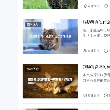
2、如何快速缓解
猫咪医疗
猫肠胃炎吃什
猫咪医疗
在日常生活中，
呢？本文将为您
1. 什么是猫肠胃
猫肠胃炎是指猫
猫咪医疗
猫肠胃炎吃阿
猫咪医疗
本文将探讨猫肠
对阿莫西林的作
肠胃炎的治疗方
1. 阿莫西林对猫
猫咪医疗