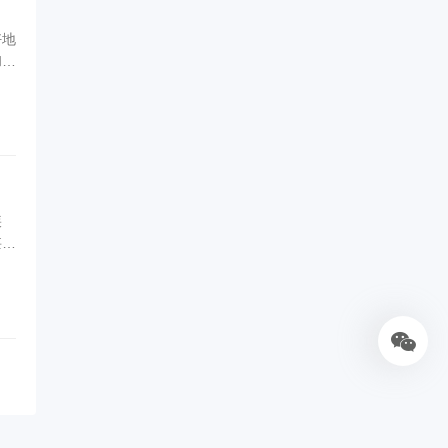
好地
和预
疾
甚至