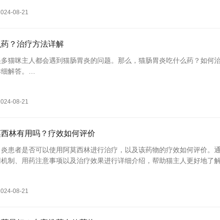
猫咪的
2024-08-21
么药？治疗方法详解
很多猫咪主人都会遇到猫肠胃炎的问题。那么，猫肠胃炎吃什么药？如何
详细解答。
炎？
咪肠胃黏膜受到炎症的疾病。常见症状包括呕吐、腹泻、食欲不振等。猫
2024-08-21
莫西林有用吗？疗效如何评价
胃炎患者是否可以使用阿莫西林进行治疗，以及该药物的疗效如何评价。
用机制、用药注意事项以及治疗效果进行详细介绍，帮助猫主人更好地了
法。
肠胃炎
2024-08-21