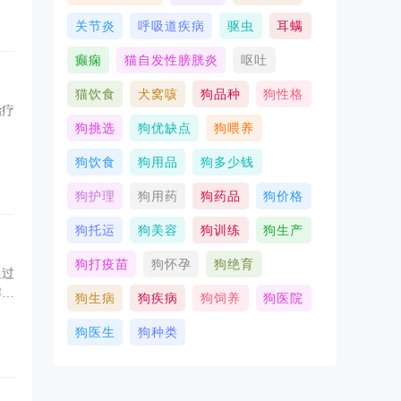
关节炎
呼吸道疾病
驱虫
耳螨
癫痫
猫自发性膀胱炎
呕吐
猫饮食
犬窝咳
狗品种
狗性格
治疗
狗挑选
狗优缺点
狗喂养
狗饮食
狗用品
狗多少钱
肠胃
狗护理
狗用药
狗药品
狗价格
狗托运
狗美容
狗训练
狗生产
狗打疫苗
狗怀孕
狗绝育
通过
解猫
狗生病
狗疾病
狗饲养
狗医院
狗医生
狗种类