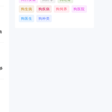
整
现
为
狗生病
狗疾病
狗饲养
狗医院
带
表
心
。
狗医生
狗种类
、
保
虫
动
场
注
。
虫
不
黏
满
种
附
虫
多
您
，
命
例
生
可
。
会
关