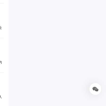
据
菌
入
或
清
尔
免
，
助
的
一
拜
让
时
迅
，
寿
希
重
备
食和
行
医
咨
药
适
，
，
录
需
的
康
，
这
情
。
的
可
内
结
；
据
本
微
，
抓
人
分
你