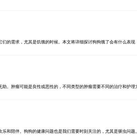
蜱虫怎么去除,有哪些有效的方法，并提供背景信息和具体操作步骤。
狗狗在这些地方活动时，蜱虫可能会附着在它们的皮肤上。蜱虫吸血后会
贝虫病等严重疾病。了解如何有效地去除蜱虫，保护狗狗的健康非常关键
子。用镊子夹住蜱虫的头部，尽量靠近狗狗的皮肤，然后稳稳地拔出。拔
它们的需求，尤其是饥饿的时候。本文将详细探讨狗狗饿了会有什么表现
是，拔出蜱虫时要避免挤压蜱虫的身体，以防止其体液进入狗狗体内，增
以更好地了解它们的需求，及时满足它们的饮食需求，保持健康和快乐。
行为变化
、蜱虫勾等。这些工具通常更容易操作，可以减少蜱虫残留在狗狗皮肤上
的行为变化来判断。当狗狗感到饥饿时，它们可能会表现出一些明显的行
避免挤压其身体。
在家中走动，寻找食物的踪迹，甚至会试图打开食物柜或者垃圾桶。狗狗
注意，以便获得食物。
。狗狗在饥饿时通常会表现出强烈的食物欲望，比如不停地舔嘴唇、吞咽
。这些药物可以有效杀死蜱虫，并预防其再次附着。选择合适的药物时，
无助。肿瘤可能是良性或恶性的，不同类型的肿瘤需要不同的治疗和护理
需要食物的信号。作为主人，我们需要及时回应这些信号，确保狗狗的饮
照说明书使用。定期使用这些药物，可以有效减少蜱虫的侵扰。
身体反应
诊断。兽医会根据肿瘤的类型、位置、大小以及狗狗的整体健康状况来制
我们还可以通过观察狗狗的身体反应来判断。狗狗在饥饿时，可能会表现
T扫描和活检等。通过这些检查，兽医可以确定肿瘤的性质，从而提出最有
方法包括手术切除、化疗、放疗和药物治疗。手术切除通常是治疗良性肿
声，这是胃部空虚的表现。狗狗的体重可能会有所下降，毛发也可能变得
易附着的部位，可以及时发现并去除蜱虫。每次遛狗后，可以用手轻轻抚
的效果。对于恶性肿瘤，手术切除可能只是治疗的一部分，还需要结合化
况。如果狗狗突然对食物表现出异常的兴趣，或者在进食时表现出狼吞虎
立即采取措施去除。
身体产生一定的副作用，但在兽医的指导下，通过合理的护理和营养补充
我们需要密切关注狗狗的饮食习惯和身体状况，及时调整它们的饮食计划
术后护理包括伤口的清洁和消毒、药物的按时服用、饮食的调整以及定期
欢乐和陪伴。狗狗的健康问题也是我们需要时刻关注的，尤其是驱虫问题
活环境清洁非常重要。定期修剪草坪、清理落叶和杂草，可以减少蜱虫的