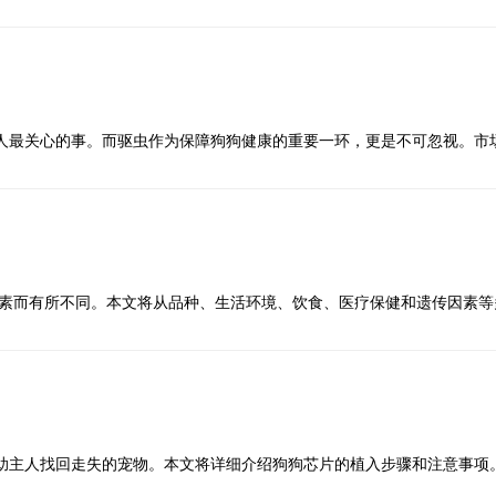
药物的按时服用可以缓解疼痛、预防感染以及抑制肿瘤的复发。饮食的调
效的方法。狗狗通常有固定的进食时间和食量，如果它们在非进食时间表
狗狗驱虫怎么驱以及有哪些实用的方法是每个养宠者必备的知识。本文将
虫叮咬的风险。
时发现术后可能出现的问题，从而进行及时的处理。
些都可能是它们感到饥饿的信号。
爱犬。
要的作用。合理的饮食可以提高狗狗的免疫力，帮助它们更好地应对治疗
停地舔食碗，或者在进食时表现出异常的急切。如果狗狗在进食后很快又
的寄生虫。狗狗体内外的寄生虫种类繁多，常见的有蛔虫、钩虫、绦虫、
蜱虫。将这些天然驱虫剂稀释后喷洒在狗狗的皮肤上，可以起到预防作用
够的营养支持。可以适量添加一些富含维生素和矿物质的食物，如鸡胸肉
号。作为主人，我们需要根据狗狗的实际情况，合理安排它们的饮食，确
症状也各异。例如，蛔虫常见于幼犬，会导致腹泻和营养不良；跳蚤和蜱
用前最好咨询兽医。
的营养补充剂，如鱼油、维生素E和C等，这些补充剂可以帮助狗狗增强体
情感反应
症状是有效驱虫的第一步。
反应，狗狗在饥饿时还可能表现出一些情感反应。狗狗是非常情感丰富的
人最关心的事。而驱虫作为保障狗狗健康的重要一环，更是不可忽视。市
有多种驱虫药可供选择，包括口服药、外用药和注射药等。
。使用含有杀虫成分的洗发水，可以增加洗澡的效果。洗澡时，需要特别
应，比如变得更加依赖主人，频繁地向主人撒娇，或者表现出焦虑和不安
牌成为了众多宠物主人面临的一大难题。本文将从多个方面详细探讨狗驱
用于驱除体内寄生虫。不同品牌和类型的口服驱虫药针对的寄生虫种类有所
讨好主人来获得食物。如果狗狗在平时表现得比较独立，但突然变得非常
择最合适的驱虫药。
作为主人，我们需要及时回应狗狗的情感需求，确保它们的饮食需求得到
发展。各大品牌纷纷推出了自己的驱虫药产品，从口服片剂到外用滴剂，
驱除体外寄生虫，如跳蚤和蜱虫。这类药物一般滴在狗狗肩胛骨之间的皮肤
有杀虫成分，可以持续释放药物，杀死狗狗皮肤上的蜱虫，并预防其再次
了一席之地，深受广大宠物主人的信赖。
。究竟狗驱虫药哪个牌子好，如何选择最适合的品牌？接下来我们将从驱
感染，如心丝虫。此类药物需要在专业兽医指导下使用，确保用药安全和有
因素而有所不同。本文将从品种、生活环境、饮食、医疗保健和遗传因素等
细分析。
不仅能帮助宠物主人更好地照顾狗狗，还能延长它们的寿命。通过本文，
欲不振、皮肤发炎等，应立即带狗狗去看兽医。兽医可以提供专业的治疗
牌的驱虫药成分各异，效果和安全性也有所不同。
。一个干净、卫生的生活环境可以有效减少狗狗感染寄生虫的几率。
。不同品种的狗狗寿命存在显著差异。小型犬的寿命较长，而大型犬的寿
啉、氟虫腈、伊维菌素等。这些成分对不同类型的寄生虫有不同的效果。
具等，定期进行清洗和消毒，避免寄生虫滋生。
5到20年之间，而圣伯纳犬和大丹犬等大型犬的寿命则通常在8到10年之
虫通常分为卵、幼虫、若虫和成虫四个阶段。每个阶段都有不同的防治方
效果。
用的洗护用品，特别是含有驱虫成分的洗发水，可以有效预防和控制体外寄
状况和疾病风险。例如，某些品种更容易患上特定的遗传疾病，这些疾病
蜱虫的侵扰。
各异，对药物的耐受性也不同。在选择驱虫药时，应选择那些经过严格测
助主人找回走失的宠物。本文将详细介绍狗狗芯片的植入步骤和注意事项
、安全且舒适的生活环境是延狗寿命的基础。狗狗需要一个安全的居住环
在安全性方面表现优异，值得信赖。
易滋生寄生虫的地方玩耍，减少感染的风险。
芯片植入的具体步骤，包括准备工作、实际植入过程和后期护理。我们还
动也是必不可少的。狗狗需要定期的运动来保持身体健康，防止肥胖和相