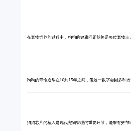
查等。伤口的清洁和消毒可以防止感染，促进伤口愈合。
要快速识别狗狗是否饿了，观察它们的饮食习惯是一个有
寄生虫不仅会影响狗狗的健康，还可能传染给人类。了解
生。避免让狗狗在蜱虫多发的地方玩耍，也可以降低被蜱
饮食与营养的调配
则可以帮助狗狗恢复体力，提高免疫力。定期复查可以及
出强烈的食欲，或者在进食时表现出异常的狼吞虎咽，这
了解狗狗常见的寄生虫
您详细介绍狗狗驱虫的多种方法，帮助您更好地照顾您的
6. 使用天然驱虫剂
饮食和营养在狗狗长肿瘤的治疗和护理过程中起着至关重
狗狗在饥饿时，可能会表现出对食物的强烈渴望，比如不
在讨论狗狗驱虫怎么驱之前，我们首先需要了解狗狗常见
一些天然驱虫剂，例如柠檬油、桉树油等，可以有效驱除
问
来的副作用。建议选择高蛋白、低脂肪的饮食，以提供足
现出饥饿的迹象，这可能是它们的饮食计划需要调整的信
丝虫以及跳蚤和蜱虫等。每种寄生虫对狗狗的危害不同，
需要注意的是，有些天然驱虫剂可能对狗狗有刺激性，使
狗驱虫药哪个牌子好，如何选择最适合的品牌？
心理护理与环境调整
鱼肉、胡萝卜和南瓜等。还可以考虑给狗狗补充一些专门
答
4. 狗狗饿了会有什么表现，如何快速识别？——
它们的营养需求得到满足。
定期使用驱虫药
则会引起皮肤瘙痒和过敏反应。了解这些寄生虫的特性和
7. 定期洗澡
质，提高抗病能力。
狗狗饿了会有什么表现，如何快速识别？除了行为和身体
在宠物饲养的过程中，狗狗的健康问题始终是每位宠物主
定期使用驱虫药是最常见且有效的驱虫方法之一。市面上
定期给狗狗洗澡，可以清除其皮肤上的蜱虫和其他寄生虫
物，它们在感到饥饿时，可能会表现出一些异常的情感反
上有许多狗驱虫药品牌，各具特色，如何选择最适合的品
1. 口服驱虫药：口服驱虫药通常是片剂或液体形式，适
意狗狗的耳朵、腹部等蜱虫容易附着的部位。
狗驱虫药的市场概况
狗狗在饥饿时，可能会更加频繁地向主人示好，试图通过
药哪个牌子好，如何选择最适合的品牌，帮助您为爱犬选
同，选择时需根据狗狗的具体情况和兽医建议。
8. 使用防蜱虫项圈
人，频繁地向主人示好，这可能是它们感到饥饿的信号。
近年来，随着宠物饲养热潮的兴起，狗驱虫药市场也迅速
问
2. 外用驱虫药：外用驱虫药通常是滴剂或喷剂，适用于
防蜱虫项圈是一种方便有效的防护措施。这种项圈通常含
5. 如何快速识别狗狗是否饿了？——专业建议
足。
类繁多。国产品牌如福来恩、拜耳、康乐等在市场上占据
狗狗能活多少年，寿命长短有何因素影响？
上，通过皮脂腺扩散，达到驱虫效果。
答
着。使用防蜱虫项圈时，需要定期更换，以确保其效果。
面对众多品牌和产品，宠物主人在选择时难免会感到困惑
3. 注射驱虫药：注射驱虫药通常用于治疗严重的寄生虫
狗狗的寿命通常在10到15年之间，但这一数字会因多种
9. 及时就医
药的成分、效果、性价比以及用户口碑等多个方面进行详
效。
个方面详细探讨影响狗狗寿命的关键因素。了解这些因素
如果发现狗狗被蜱虫叮咬后出现不适症状，例如发热、食
驱虫药的成分与安全性
保持环境卫生
将获得丰富的宠物知识，帮助您的狗狗健康长寿。
1、狗狗的寿命：品种差异
防止感染和并发症的发生。
选择驱虫药时，成分和安全性是首要考虑的因素。不同品
保持狗狗生活环境的卫生也是预防寄生虫感染的重要措施
狗狗能活多少年？这个问题的答案首先取决于狗狗的品种
10. 了解蜱虫的生活周期
问
我们需要了解驱虫药的主要成分。驱虫药的成分包括吡虫
1. 定期清洁狗狗的居住环境：包括狗狗的窝、垫子、玩
相对较短。比如，吉娃娃和贵宾犬等小型犬的寿命通常在1
了解蜱虫的生活周期，可以更有效地进行预防和控制。蜱
狗狗芯片怎么植入,详细步骤和注意事项
如，吡虫啉主要用于杀灭跳蚤，氟虫腈则对蜱虫有较好的
2. 保持狗狗的个人卫生：定期给狗狗洗澡，使用宠物专
答
间。品种差异不仅影响狗狗的寿命，还会影响它们的健康
2、生活环境对狗狗寿命的影响
法，例如在蜱虫繁殖季节特别注意狗狗的防护，可以减少
安全性是选择驱虫药时必须考虑的重要因素。狗狗的体质
虫。
狗狗芯片的植入是现代宠物管理的重要环节，能够有效帮
能会缩短它们的寿命。
狗狗能活多少年也与它们的生活环境密切相关。一个健康
11. 使用防蜱虫药物
试、具有良好安全性的品牌。国产品牌如福来恩、拜耳等
3. 控制狗狗的活动范围：避免狗狗在草丛、垃圾堆等容
我们会概述狗狗芯片的基本原理和作用。接着，详细分解
境，避免接触有害物质和危险因素。适当的运动和社交活