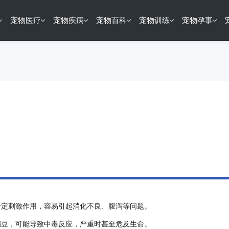
宠物医疗
宠物疾病
宠物百科
宠物训练
宠物孕事
一定刺激作用，容易引起消化不良、腹泻等问题。
扁豆，可能导致中毒反应，严重时甚至危及生命。