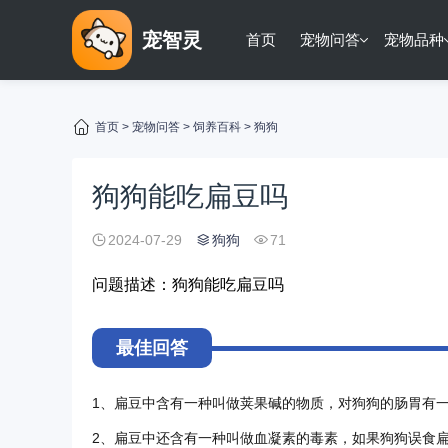
宠智灵
首页
宠物问答
宠物品种
首页
>
宠物问答
>
饲养百科
>
狗狗
狗狗能吃扁豆吗
2024-07-29
狗狗
71
问题描述：狗狗能吃扁豆吗
最佳回答
1、扁豆中含有一种叫做荚果碱的物质，对狗狗的肠胃有
2、扁豆中还含有一种叫做血凝素的毒素，如果狗狗误食