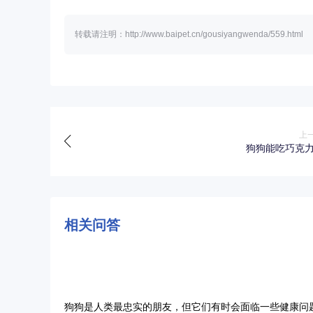
转载请注明：http://www.baipet.cn/gousiyangwenda/559.html
上
狗狗能吃巧克
相关问答
问
狗狗身上蜱虫怎么去除,有哪些有效的方法？
答
狗狗是人类最忠实的朋友，但它们有时会面临一些健康问