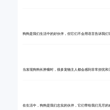
及时有效地去除蜱虫非常重要。本文将详细介绍狗狗身上
蜱虫是一种寄生虫，通常生活在草地、森林等环境中。当
胀，可能导致狗狗皮肤发炎、感染，甚至传播莱姆病、巴
问
1. 使用镊子手动去除
狗狗饿了会有什么表现，如何快速识别？
答
手动去除蜱虫是最常见的方法之一。需要准备一把尖头镊
狗狗是我们生活中的好伙伴，但它们不会用语言告诉我们
后，将蜱虫放在酒精中浸泡，以确保其死亡。需要注意的
如何快速识别？通过观察狗狗的行为和身体反应，我们可
2. 使用专业除虫工具
感染风险。
1. 狗狗饿了会有什么表现，如何快速识别？——
市面上有许多专门设计用于去除蜱虫的工具，例如蜱虫钳
狗狗饿了会有什么表现，如何快速识别？我们可以从狗狗
问
风险。使用这些工具时，同样需要注意抓住蜱虫的头部，
变化，比如变得更加活跃或焦躁不安。它们可能会不停地
3. 使用除虫药物
狗狗长肿瘤怎么办，如何有效治疗和护理？
答
可能会变得更加黏人，频繁地跟随主人，试图引起主人的
观察狗狗的行为变化是识别它们是否饥饿的一个重要方法
市面上有许多有效的除虫药物，例如滴剂、喷雾、项圈等
当发现狗狗长肿瘤时，很多宠物主人都会感到非常担忧和
水，甚至会发出轻微的哀嚎声。这些都是狗狗在表达它们
要根据狗狗的体重、年龄和健康状况进行选择，并严格按
2. 狗狗饿了会有什么表现，如何快速识别？——
法。我们应该带狗狗去专业的兽医诊所进行详细的检查和
需求得到满足。
4. 定期检查狗狗
除了行为变化，狗狗饿了会有什么表现，如何快速识别？
治疗方法的选择
合适的治疗方案。常见的检查手段包括X光、超声波、C
针对不同类型的肿瘤，治疗方法也有所不同。常见的治疗
一些明显的身体反应。比如，它们的肚子可能会发出咕噜
定期检查狗狗的皮肤，特别是耳朵、脖子、腹部等蜱虫容
的治疗方案。
问
的首选方法，通过手术可以完全移除肿瘤，从而达到治愈
淡无光。
狗狗在饥饿时，可能会表现出食欲不振或者胃口大增的情
狗狗的皮肤，感受是否有硬块或异物。如果发现蜱虫，应
狗狗驱虫怎么驱,有哪些实用的方法
术后护理的重要性
答
和放疗来抑制癌细胞的扩散。化疗和放疗虽然会对狗狗的
5. 保持环境清洁
的情况，这些都可能是它们感到饥饿的信号。作为主人，
无论采取哪种治疗方法，术后护理都是非常关键的一环。
3. 如何快速识别狗狗是否饿了？——饮食习惯观察
在生活中，狗狗是我们忠实的伙伴，它们带给我们无尽的
可以最大限度地减轻副作用，提高治疗效果。
确保它们的健康。
蜱虫通常生活在草地、森林等环境中，因此保持狗狗的生