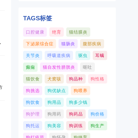
膨
TAGS标签
。
口腔健康
绝育
猫结膜炎
出
，
下泌尿综合症
猫肠炎
腹部疾病
加
关节炎
呼吸道疾病
驱虫
耳螨
的
为
癫痫
猫自发性膀胱炎
呕吐
还
猫饮食
犬窝咳
狗品种
狗性格
口
需
方
食
狗挑选
狗优缺点
狗喂养
定
出
狗饮食
狗用品
狗多少钱
效
瘤
黯
摸
狗护理
狗用药
狗药品
狗价格
疗
咽
，
，
狗托运
狗美容
狗训练
狗生产
复
。
滋
狗打疫苗
狗怀孕
狗绝育