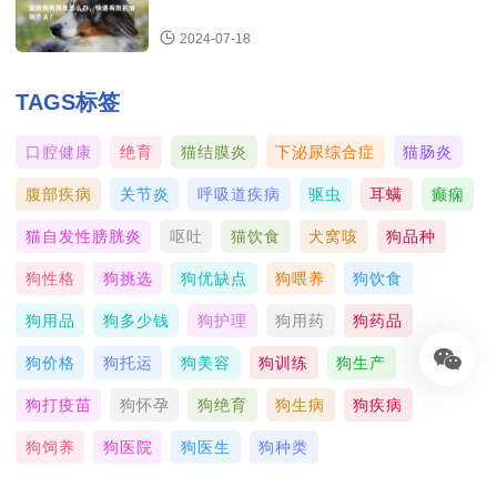
2024-07-18
TAGS标签
口腔健康
绝育
猫结膜炎
下泌尿综合症
猫肠炎
腹部疾病
关节炎
呼吸道疾病
驱虫
耳螨
癫痫
猫自发性膀胱炎
呕吐
猫饮食
犬窝咳
狗品种
狗性格
狗挑选
狗优缺点
狗喂养
狗饮食
狗用品
狗多少钱
狗护理
狗用药
狗药品
狗价格
狗托运
狗美容
狗训练
狗生产
狗打疫苗
狗怀孕
狗绝育
狗生病
狗疾病
狗饲养
狗医院
狗医生
狗种类