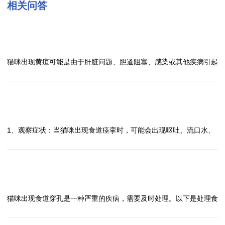
相关问答
问
猫咪出现黄疸怎么办？
答
猫咪出现黄疸可能是由于肝脏问题、胆道阻塞、感染或其他疾病引起
的，需要及时就医处理。以下是处理猫咪出现黄疸的方法：
1、观察症状：如果发现猫咪出现黄疸，应该及时观察其是否还有其
他症状，比如食欲减退、体重下降、呕吐、腹泻等。
问
2、就医诊断：及时带猫咪去兽医那里进行检查，医生会通过血液检
猫咪出现食道痉挛怎么办？
答
测、尿液检测、超声波等方式来确定黄疸的原因。
1、观察症状：当猫咪出现食道痉挛时，可能会出现呕吐、流口水、
3、治疗方法：根据医生的诊断结果，进行相应的治疗，可能包括药
咳嗽等症状，主人需要及时观察猫咪的表现。
物治疗、手术治疗等，一定要按照医生的建议来进行治疗。
2、帮助猫咪排除异物：如果猫咪食道痉挛是由于吞食异物导致的，
4、饮食调理：在治疗期间，可以给猫咪提供易消化的食物，保证其
主人可以轻轻按摩猫咪的喉部，帮助其排出异物。
问
营养摄入，同时要保持充足的饮水量。
3、提供温水：给猫咪提供温水，让其喝一些，有助于缓解食道痉
猫咪出现食道穿孔怎么办？
答
5、定期复查：治疗结束后，要定期带猫咪去复查，确保疾病得到有
挛。
猫咪出现食道穿孔是一种严重的疾病，需要及时处理。以下是处理食
效控制，同时也可以及时发现潜在问题。
4、就医：如果猫咪的食道痉挛持续时间较长或症状较严重，建议及
道穿孔的方法：
对于猫咪出现黄疸这种情况，一定要及时就医，按照医生的建议进行
时就医，让兽医进行检查并给予相应的治疗。
1、立即就医：一旦发现猫咪出现食道穿孔的症状，如呕吐、食欲不
治疗，保证猫咪的健康。