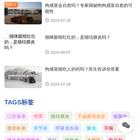
狗感冒会自愈吗？专家揭秘狗狗感冒自愈的可
能性
2024-07-18
猫咪眼睛红红的，是猫结膜炎吗？
2024-08-07
狗感冒能吃人的药吗？医生告诉你答案
2024-07-18
TAGS标签
口腔健康
绝育
猫结膜炎
下泌尿综合症
猫肠炎
腹部疾病
关节炎
呼吸道疾病
驱虫
耳螨
癫痫
猫自发性膀胱炎
呕吐
猫饮食
犬窝咳
狗品种