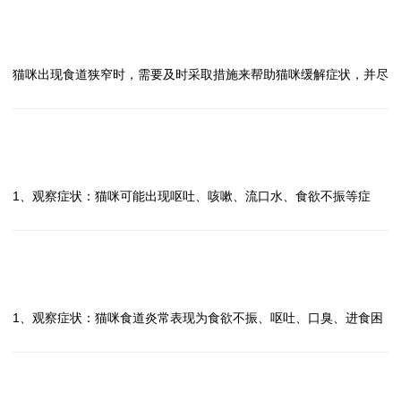
需要注意的是，食道痉挛可能是猫咪患有其他疾病的表现，如食道炎
振、腹痛等，应立即送医院就诊。
问
症、食道异物等，因此在处理猫咪食道痉挛问题时，一定要注意症状
2、诊断确认：医生会通过临床检查和影像学检查来确认食道穿孔的
猫咪出现食道狭窄怎么办？
答
的变化，及时就医并接受专业治疗。
诊断，以确定病情的严重程度。
猫咪出现食道狭窄时，需要及时采取措施来帮助猫咪缓解症状，并尽
3、手术治疗：对于食道穿孔，通常需要进行手术治疗。手术的方式
快就医。以下是处理食道狭窄的建议：
取决于穿孔的位置和大小，手术后需要注意术后护理和恢复。
1、观察症状：猫咪出现食道狭窄可能会出现呕吐、食欲减退、进食
4、饮食调理：手术后，猫咪需要逐渐恢复饮食，避免给予刺激性食
困难等症状，及时观察症状变化。
问
物，以免刺激食道，延缓愈合。
2、改变饮食方式：可以尝试给猫咪提供软食或者液体食物，帮助猫
猫咪出现食道梗阻怎么办？
答
5、定期复查：手术后需要定期复查，确保伤口愈合情况良好，避免
咪更容易进食。
1、观察症状：猫咪可能出现呕吐、咳嗽、流口水、食欲不振等症
感染和其他并发症的发生。
3、保持环境安静：在猫咪进食时，保持环境安静，避免干扰，让猫
状，需要及时观察症状变化。
对于猫咪出现食道穿孔这种严重疾病，及时就医、正确诊断、手术治
咪更轻松地进食。
2、立即就医：如果怀疑猫咪出现食道梗阻，应立即就医，让兽医进
疗、术后护理和定期复查是非常重要的，希望猫主人能够重视猫咪的
4、就医诊断：如果症状持续或加重，应及时就医，让兽医进行相关
行检查和诊断。
问
健康问题，及时处理。
检查，确诊食道狭窄的原因，并制定相应的治疗方案。
3、不要强行喂食：在猫咪出现食道梗阻的情况下，不要强行喂食，
猫咪出现食道炎怎么办？
答
5、治疗方式：治疗食道狭窄的方法包括药物治疗、手术治疗等，具
以免加重情况。
1、观察症状：猫咪食道炎常表现为食欲不振、呕吐、口臭、进食困
体治疗方案需根据猫咪的具体情况来确定。
4、避免使用家庭疗法：不要使用家庭疗法，因为不当的处理可能导
难等症状，及时观察症状变化。
当猫咪出现食道狭窄时，主人应注意观察症状变化，及时采取措施帮
致更严重的后果。
2、就医诊断：及时带猫咪到兽医处就诊，进行相关检查确认诊断，
助猫咪缓解症状，并尽快就医寻求专业的治疗。希望以上建议能对您
5、接受兽医治疗：根据兽医的建议，接受相应的治疗，可能包括药
以便制定治疗方案。
问
有所帮助。
物治疗或手术治疗。