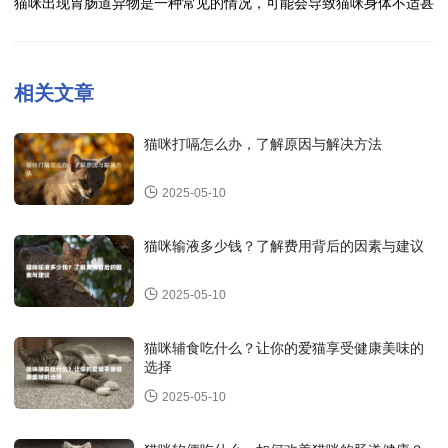
猫咪出现胃肠道异物是一种常见的情况，可能会导致猫咪身体不适甚
度，可以减少胃食道套叠症的发生。
3、手术治疗：对于严重的溃疡性急性穿孔，通常需要进行手术治
至危及生命。以下是处理猫咪胃肠道异物的方法：
胃食道套叠症是一种严重的疾病，及时发现并就医是最关键的。希望
疗，修复穿孔部位，防止继续出血和感染。
1、观察症状：如果猫咪出现呕吐、腹泻、食欲减退、精神萎靡等症
猫咪能够尽快康复。
4、术后护理：手术后，猫咪需要在医院接受密切监护和护理，包括
状，可能是有异物在胃肠道中造成的。及时观察症状并记录，有助于
相关文章
输液、消炎、止痛等治疗。
后续的诊断和治疗。
2、就医诊疗：如果怀疑猫咪有胃肠道异物，应及时就医。兽医会进
5、饮食调理：术后需要给予猫咪易消化的流质饮食，避免刺激性食
行体格检查、X光、超声波等检查，确定异物的位置和大小，并制定
物，帮助其恢复健康。
猫咪打嗝怎么办，了解原因与解决方法
相应的治疗方案。
3、手术取出异物：如果异物较大或者卡住在肠道中无法排出，可能
猫咪出现胃、十二指肠溃疡性急性穿孔是一种紧急情况，需要及时就
需要进行手术取出。手术风险较高，一定要在专业兽医的指导下进
医并接受专业治疗，以确保猫咪的健康和生命安全。
2025-05-10
行。
4、药物治疗：对于一些较小的异物，可以通过药物促进排出。但是
必须在兽医的指导下使用，以免造成更严重的后果。
猫咪输液多少钱？了解费用背后的因素与建议
猫咪出现胃肠道异物是一种紧急情况，需要及时就医处理，切勿擅自
处理以免造成更大的伤害。希望以上建议对您有所帮助。
2025-05-10
猫咪辅食吃什么？让你的爱猫享受健康美味的
选择
2025-05-10