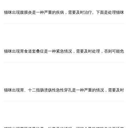
3、药物治疗：兽医可能会开具抗生素、消炎药、止吐药等药物治
猫咪出现腹膜炎怎么办？
答
6、注意饮食管理：在猫咪康复期间，需要特别注意饮食管理，避免
疗，按时按量给药。
猫咪出现腹膜炎是一种严重的疾病，需要及时治疗。下面是处理猫咪
给予过硬或易造成梗阻的食物。
4、饮食调理：给猫咪提供易消化的软食，避免刺激性食物，保证足
腹膜炎的方法：
对于猫咪出现食道梗阻这一严重情况，及时就医、遵医嘱治疗是最重
够的水分摄入。
1、及时就医：一旦发现猫咪出现腹膜炎的症状，如食欲不振、呕
要的。饮食管理也是预防食道梗阻再次发生的关键。希望猫咪能尽快
5、环境管理：保持室内环境清洁，避免猫咪接触有毒物质，减少压
吐、腹部肿胀等，应立即就医。兽医会进行详细的检查，确诊疾病并
问
康复。
力。
制定相应的治疗方案。
2、药物治疗：兽医可能会给猫咪开具抗生素、消炎药等药物来控制
猫咪出现胃食道套叠症怎么办？
答
6、定期复查：治疗期间定期复查，观察症状的变化，调整治疗方
感染和炎症，同时也会根据具体情况给予止痛药或其他辅助治疗。
猫咪出现胃食道套叠症是一种紧急情况，需要及时处理，否则可能危
案。
3、手术治疗：在一些严重的腹膜炎病例中，可能需要进行手术治
及生命。以下是处理胃食道套叠症的方法：
猫咪出现食道炎需要及时就医，合理治疗，同时在日常生活中注意饮
疗，例如引流腹腔积液、清除腹膜炎病灶等。
1、立即就医：一旦发现猫咪出现胃食道套叠症的症状，如呕吐、腹
食和环境管理，帮助猫咪尽快康复。如有其他疑问，可向兽医咨询。
4、营养支持：猫咪在患病期间往往食欲不振，需要提供高营养、易
部肿胀等，应立即送往兽医诊所或宠物医院就医。
问
消化的食物，保持其体力和免疫力。
2、医生诊断：医生会进行体格检查、X光、超声波等检查，确认胃
猫咪出现胃，十二指肠溃疡性急性穿孔怎么办？
答
5、定期复查：治疗期间需要定期复查，观察猫咪的病情变化，及时
食道套叠症的诊断。
猫咪出现胃、十二指肠溃疡性急性穿孔是一种严重的情况，需要及时
调整治疗方案。
3、手术治疗：胃食道套叠症需要进行手术治疗，医生会将胃部的扭
处理以避免危及猫咪的生命。以下是处理方法：
对于猫咪腹膜炎这种严重疾病，一定要及时就医，遵医嘱治疗，做好
曲部位复位，并修复受损的组织。
1、立即就医：发现猫咪出现溃疡性急性穿孔的症状，如呕吐、腹
护理工作，以提高猫咪的康复机会。
4、术后护理：术后猫咪需要在医院接受观察和护理，遵循医生的建
痛、衰弱等，应立即送往兽医诊所或宠物医院就医。
问
议进行饮食和药物管理。
2、诊断确认：兽医会通过临床检查、X光、超声波等手段来确认猫
猫咪出现胃肠道异物怎么办？
答
5、预防措施：定期带猫咪进行体检，避免让猫咪吃得太快或运动过
咪是否出现溃疡性急性穿孔，并确定穿孔的位置和严重程度。