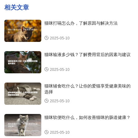
状，可能是有异物在胃肠道中造成的。及时观察症状并记录，有助于
相关文章
输液、消炎、止痛等治疗。
后续的诊断和治疗。
2、就医诊疗：如果怀疑猫咪有胃肠道异物，应及时就医。兽医会进
5、饮食调理：术后需要给予猫咪易消化的流质饮食，避免刺激性食
行体格检查、X光、超声波等检查，确定异物的位置和大小，并制定
物，帮助其恢复健康。
猫咪打嗝怎么办，了解原因与解决方法
相应的治疗方案。
3、手术取出异物：如果异物较大或者卡住在肠道中无法排出，可能
猫咪出现胃、十二指肠溃疡性急性穿孔是一种紧急情况，需要及时就
需要进行手术取出。手术风险较高，一定要在专业兽医的指导下进
医并接受专业治疗，以确保猫咪的健康和生命安全。
2025-05-10
行。
4、药物治疗：对于一些较小的异物，可以通过药物促进排出。但是
必须在兽医的指导下使用，以免造成更严重的后果。
猫咪输液多少钱？了解费用背后的因素与建议
猫咪出现胃肠道异物是一种紧急情况，需要及时就医处理，切勿擅自
处理以免造成更大的伤害。希望以上建议对您有所帮助。
2025-05-10
猫咪辅食吃什么？让你的爱猫享受健康美味的
选择
2025-05-10
猫咪软便吃什么，如何改善猫咪的肠道健康？
2025-05-10