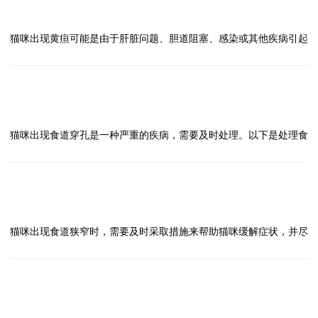
猫咪出现黄疸怎么办？
答
猫咪出现黄疸可能是由于肝脏问题、胆道阻塞、感染或其他疾病引起
的，需要及时就医处理。以下是处理猫咪出现黄疸的方法：
1、观察症状：如果发现猫咪出现黄疸，应该及时观察其是否还有其
他症状，比如食欲减退、体重下降、呕吐、腹泻等。
问
2、就医诊断：及时带猫咪去兽医那里进行检查，医生会通过血液检
猫咪出现食道穿孔怎么办？
答
测、尿液检测、超声波等方式来确定黄疸的原因。
猫咪出现食道穿孔是一种严重的疾病，需要及时处理。以下是处理食
3、治疗方法：根据医生的诊断结果，进行相应的治疗，可能包括药
道穿孔的方法：
物治疗、手术治疗等，一定要按照医生的建议来进行治疗。
1、立即就医：一旦发现猫咪出现食道穿孔的症状，如呕吐、食欲不
4、饮食调理：在治疗期间，可以给猫咪提供易消化的食物，保证其
振、腹痛等，应立即送医院就诊。
问
营养摄入，同时要保持充足的饮水量。
2、诊断确认：医生会通过临床检查和影像学检查来确认食道穿孔的
猫咪出现食道狭窄怎么办？
答
5、定期复查：治疗结束后，要定期带猫咪去复查，确保疾病得到有
诊断，以确定病情的严重程度。
猫咪出现食道狭窄时，需要及时采取措施来帮助猫咪缓解症状，并尽
效控制，同时也可以及时发现潜在问题。
3、手术治疗：对于食道穿孔，通常需要进行手术治疗。手术的方式
快就医。以下是处理食道狭窄的建议：
对于猫咪出现黄疸这种情况，一定要及时就医，按照医生的建议进行
取决于穿孔的位置和大小，手术后需要注意术后护理和恢复。
1、观察症状：猫咪出现食道狭窄可能会出现呕吐、食欲减退、进食
治疗，保证猫咪的健康。
4、饮食调理：手术后，猫咪需要逐渐恢复饮食，避免给予刺激性食
困难等症状，及时观察症状变化。
问
物，以免刺激食道，延缓愈合。
2、改变饮食方式：可以尝试给猫咪提供软食或者液体食物，帮助猫
猫咪出现食道梗阻怎么办？
答
5、定期复查：手术后需要定期复查，确保伤口愈合情况良好，避免