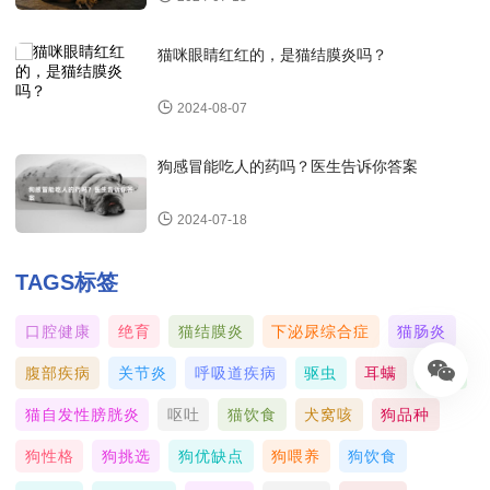
猫咪眼睛红红的，是猫结膜炎吗？
2024-08-07
狗感冒能吃人的药吗？医生告诉你答案
2024-07-18
TAGS标签
口腔健康
绝育
猫结膜炎
下泌尿综合症
猫肠炎
腹部疾病
关节炎
呼吸道疾病
驱虫
耳螨
癫痫
猫自发性膀胱炎
呕吐
猫饮食
犬窝咳
狗品种
狗性格
狗挑选
狗优缺点
狗喂养
狗饮食