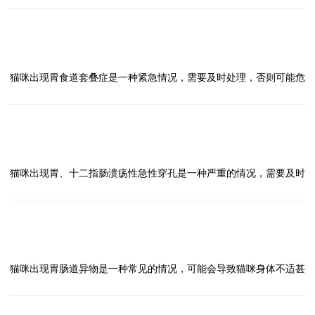
猫咪出现食道炎需要及时就医，合理治疗，同时在日常生活中注意饮
4、调整饮食：在治疗期间，应根据兽医建议调整猫咪的饮食，避免
1、及时就医：一旦发现猫咪出现腹膜炎的症状，如食欲不振、呕
食和环境管理，帮助猫咪尽快康复。如有其他疑问，可向兽医咨询。
给予过硬或过大的食物，以减轻食道负担。
吐、腹部肿胀等，应立即就医。兽医会进行详细的检查，确诊疾病并
问
5、定期复查：治疗期间和治疗结束后，应定期带猫咪到兽医处复
制定相应的治疗方案。
2、药物治疗：兽医可能会给猫咪开具抗生素、消炎药等药物来控制
猫咪出现胃食道套叠症怎么办？
答
查，确保病情得到控制和恢复。
感染和炎症，同时也会根据具体情况给予止痛药或其他辅助治疗。
猫咪出现胃食道套叠症是一种紧急情况，需要及时处理，否则可能危
猫咪出现食道扩张是一种严重的疾病，需要及时就医并进行有效治
3、手术治疗：在一些严重的腹膜炎病例中，可能需要进行手术治
及生命。以下是处理胃食道套叠症的方法：
疗，以减轻猫咪的痛苦并保证其健康。
疗，例如引流腹腔积液、清除腹膜炎病灶等。
1、立即就医：一旦发现猫咪出现胃食道套叠症的症状，如呕吐、腹
4、营养支持：猫咪在患病期间往往食欲不振，需要提供高营养、易
部肿胀等，应立即送往兽医诊所或宠物医院就医。
问
消化的食物，保持其体力和免疫力。
2、医生诊断：医生会进行体格检查、X光、超声波等检查，确认胃
猫咪出现胃，十二指肠溃疡性急性穿孔怎么办？
答
5、定期复查：治疗期间需要定期复查，观察猫咪的病情变化，及时
食道套叠症的诊断。
猫咪出现胃、十二指肠溃疡性急性穿孔是一种严重的情况，需要及时
调整治疗方案。
3、手术治疗：胃食道套叠症需要进行手术治疗，医生会将胃部的扭
处理以避免危及猫咪的生命。以下是处理方法：
对于猫咪腹膜炎这种严重疾病，一定要及时就医，遵医嘱治疗，做好
曲部位复位，并修复受损的组织。
1、立即就医：发现猫咪出现溃疡性急性穿孔的症状，如呕吐、腹
护理工作，以提高猫咪的康复机会。
4、术后护理：术后猫咪需要在医院接受观察和护理，遵循医生的建
痛、衰弱等，应立即送往兽医诊所或宠物医院就医。
问
议进行饮食和药物管理。
2、诊断确认：兽医会通过临床检查、X光、超声波等手段来确认猫
猫咪出现胃肠道异物怎么办？
答
5、预防措施：定期带猫咪进行体检，避免让猫咪吃得太快或运动过
咪是否出现溃疡性急性穿孔，并确定穿孔的位置和严重程度。
猫咪出现胃肠道异物是一种常见的情况，可能会导致猫咪身体不适甚
度，可以减少胃食道套叠症的发生。
3、手术治疗：对于严重的溃疡性急性穿孔，通常需要进行手术治
至危及生命。以下是处理猫咪胃肠道异物的方法：
胃食道套叠症是一种严重的疾病，及时发现并就医是最关键的。希望
疗，修复穿孔部位，防止继续出血和感染。
1、观察症状：如果猫咪出现呕吐、腹泻、食欲减退、精神萎靡等症
猫咪能够尽快康复。
4、术后护理：手术后，猫咪需要在医院接受密切监护和护理，包括