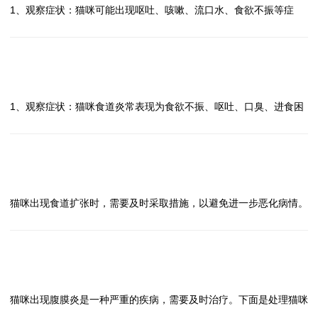
咪更容易进食。
1、观察症状：猫咪可能出现呕吐、咳嗽、流口水、食欲不振等症
感染和其他并发症的发生。
3、保持环境安静：在猫咪进食时，保持环境安静，避免干扰，让猫
状，需要及时观察症状变化。
对于猫咪出现食道穿孔这种严重疾病，及时就医、正确诊断、手术治
咪更轻松地进食。
2、立即就医：如果怀疑猫咪出现食道梗阻，应立即就医，让兽医进
疗、术后护理和定期复查是非常重要的，希望猫主人能够重视猫咪的
4、就医诊断：如果症状持续或加重，应及时就医，让兽医进行相关
行检查和诊断。
问
健康问题，及时处理。
检查，确诊食道狭窄的原因，并制定相应的治疗方案。
3、不要强行喂食：在猫咪出现食道梗阻的情况下，不要强行喂食，
猫咪出现食道炎怎么办？
答
5、治疗方式：治疗食道狭窄的方法包括药物治疗、手术治疗等，具
以免加重情况。
1、观察症状：猫咪食道炎常表现为食欲不振、呕吐、口臭、进食困
体治疗方案需根据猫咪的具体情况来确定。
4、避免使用家庭疗法：不要使用家庭疗法，因为不当的处理可能导
难等症状，及时观察症状变化。
当猫咪出现食道狭窄时，主人应注意观察症状变化，及时采取措施帮
致更严重的后果。
2、就医诊断：及时带猫咪到兽医处就诊，进行相关检查确认诊断，
助猫咪缓解症状，并尽快就医寻求专业的治疗。希望以上建议能对您
5、接受兽医治疗：根据兽医的建议，接受相应的治疗，可能包括药
以便制定治疗方案。
问
有所帮助。
物治疗或手术治疗。
3、药物治疗：兽医可能会开具抗生素、消炎药、止吐药等药物治
猫咪出现食道扩张怎么办？
答
6、注意饮食管理：在猫咪康复期间，需要特别注意饮食管理，避免
疗，按时按量给药。
猫咪出现食道扩张时，需要及时采取措施，以避免进一步恶化病情。
给予过硬或易造成梗阻的食物。
4、饮食调理：给猫咪提供易消化的软食，避免刺激性食物，保证足
1、观察症状：首先要观察猫咪是否出现食物反流、呕吐、进食困难
对于猫咪出现食道梗阻这一严重情况，及时就医、遵医嘱治疗是最重
够的水分摄入。
等症状，确认是否存在食道扩张的可能性。
要的。饮食管理也是预防食道梗阻再次发生的关键。希望猫咪能尽快
5、环境管理：保持室内环境清洁，避免猫咪接触有毒物质，减少压
2、就医诊断：若怀疑猫咪出现食道扩张，应及时带它到兽医处进行
问
康复。
力。
专业诊断，确诊病情并制定相应的治疗方案。
猫咪出现腹膜炎怎么办？
答
6、定期复查：治疗期间定期复查，观察症状的变化，调整治疗方
3、遵医嘱治疗：根据兽医的建议，进行相应的治疗，可能包括药物
猫咪出现腹膜炎是一种严重的疾病，需要及时治疗。下面是处理猫咪
案。
治疗、手术治疗等。一定要按照医嘱进行治疗，不要擅自处理。
腹膜炎的方法：