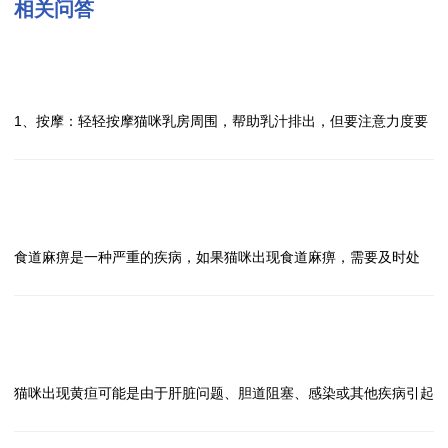
相关问答
问
猫咪出现乳汁积滞怎么办？
答
1、按摩：轻轻按摩猫咪乳房周围，帮助乳汁排出，但要注意力度要
轻柔，以免伤害到猫咪。
2、温热敷：可以用温热湿毛巾敷在猫咪乳房周围，帮助乳汁排出，
同时也有助于缓解猫咪的不适感。
问
3、勤喂幼猫：如果猫咪是哺乳期母猫，可以增加幼猫的哺乳次数，
猫咪出现食道麻痹怎么办？
答
帮助猫咪排空乳汁，减轻乳汁积滞的情况。
食道麻痹是一种严重的疾病，如果猫咪出现食道麻痹，需要及时处
4、就医：如果乳汁积滞情况严重或持续时间较长，建议及时就医，
理，以下是处理方法：
让兽医进行检查并给予相应的治疗。
1、立即就医：食道麻痹是一种需要专业医生诊断和治疗的疾病，所
5、避免刺激：在处理乳汁积滞问题时，要避免刺激猫咪的乳房，以
以一旦发现猫咪有食道麻痹的症状，应立即带它去看兽医。
问
免加重症状。
2、遵医嘱治疗：医生会根据猫咪的具体情况制定治疗方案，可能包
猫咪出现黄疸怎么办？
答
需要注意的是，乳汁积滞可能会引起猫咪乳腺炎等严重问题，所以及
括药物治疗、手术治疗等，一定要按照医生的建议进行治疗。
猫咪出现黄疸可能是由于肝脏问题、胆道阻塞、感染或其他疾病引起
时采取有效措施对猫咪的健康至关重要。若情况严重或持续，请及时
3、调整饮食：在医生的指导下，可以适当调整猫咪的饮食，例如选
的，需要及时就医处理。以下是处理猫咪出现黄疸的方法：
就医寻求专业帮助。
择易于咽下和消化的软食，避免给予硬食物。
1、观察症状：如果发现猫咪出现黄疸，应该及时观察其是否还有其