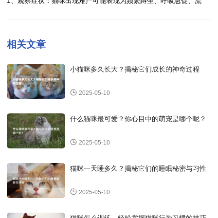
1、观察症状：猫咪出现难产可能表现为频繁蹲坐、呼吸急促、流
案。
治疗、手术治疗等。一定要按照医嘱进行治疗，不要擅自处理。
产、产程延长等症状，主人要及时观察猫咪的情况。
猫咪出现食道炎需要及时就医，合理治疗，同时在日常生活中注意饮
4、调整饮食：在治疗期间，应根据兽医建议调整猫咪的饮食，避免
2、保持安静：在猫咪难产时，主人要保持冷静，避免过度干扰，可
食和环境管理，帮助猫咪尽快康复。如有其他疑问，可向兽医咨询。
给予过硬或过大的食物，以减轻食道负担。
以提供一个安静温暖的环境。
相关文章
5、定期复查：治疗期间和治疗结束后，应定期带猫咪到兽医处复
3、寻求兽医帮助：如果猫咪出现难产，应该立即联系兽医进行诊断
查，确保病情得到控制和恢复。
和治疗，避免猫咪和幼崽的生命受到威胁。
猫咪出现食道扩张是一种严重的疾病，需要及时就医并进行有效治
小猫咪多久长大？揭秘它们成长的神奇过程
4、不要自行处理：在猫咪难产时，主人切勿自行处理，因为不正确
疗，以减轻猫咪的痛苦并保证其健康。
的操作可能会导致更严重的后果。
2025-05-10
5、提前准备：为了预防猫咪难产，主人可以提前准备好急救箱，包
括保温毯、清洁手套、消毒纱布等物品，以备不时之需。
什么猫咪最可爱？你心目中的萌宠是哪个呢？
当猫咪出现难产时，主人应该及时观察症状、保持冷静、寻求兽医帮
助，切勿自行处理，提前准备急救箱，以确保猫咪和幼崽的安全。希
2025-05-10
望以上建议对您有所帮助。
猫咪一天睡多久？揭秘它们的睡眠秘密与习性
2025-05-10
猫咪怎么训练，轻松掌握猫咪行为习惯的技巧