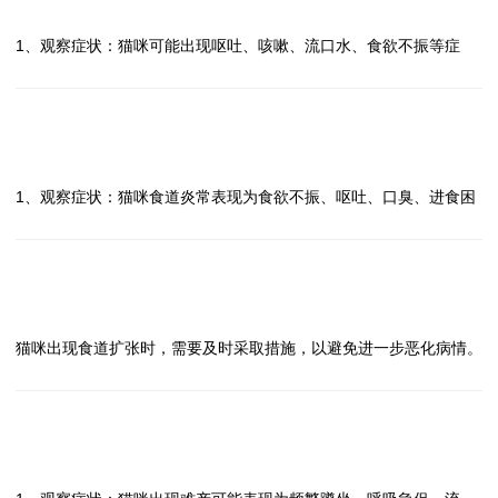
2、改变饮食方式：可以尝试给猫咪提供软食或者液体食物，帮助猫
猫咪出现食道梗阻怎么办？
答
5、定期复查：手术后需要定期复查，确保伤口愈合情况良好，避免
咪更容易进食。
1、观察症状：猫咪可能出现呕吐、咳嗽、流口水、食欲不振等症
感染和其他并发症的发生。
3、保持环境安静：在猫咪进食时，保持环境安静，避免干扰，让猫
状，需要及时观察症状变化。
对于猫咪出现食道穿孔这种严重疾病，及时就医、正确诊断、手术治
咪更轻松地进食。
2、立即就医：如果怀疑猫咪出现食道梗阻，应立即就医，让兽医进
疗、术后护理和定期复查是非常重要的，希望猫主人能够重视猫咪的
4、就医诊断：如果症状持续或加重，应及时就医，让兽医进行相关
行检查和诊断。
问
健康问题，及时处理。
检查，确诊食道狭窄的原因，并制定相应的治疗方案。
3、不要强行喂食：在猫咪出现食道梗阻的情况下，不要强行喂食，
猫咪出现食道炎怎么办？
答
5、治疗方式：治疗食道狭窄的方法包括药物治疗、手术治疗等，具
以免加重情况。
1、观察症状：猫咪食道炎常表现为食欲不振、呕吐、口臭、进食困
体治疗方案需根据猫咪的具体情况来确定。
4、避免使用家庭疗法：不要使用家庭疗法，因为不当的处理可能导
难等症状，及时观察症状变化。
当猫咪出现食道狭窄时，主人应注意观察症状变化，及时采取措施帮
致更严重的后果。
2、就医诊断：及时带猫咪到兽医处就诊，进行相关检查确认诊断，
助猫咪缓解症状，并尽快就医寻求专业的治疗。希望以上建议能对您
5、接受兽医治疗：根据兽医的建议，接受相应的治疗，可能包括药
以便制定治疗方案。
问
有所帮助。
物治疗或手术治疗。
3、药物治疗：兽医可能会开具抗生素、消炎药、止吐药等药物治
猫咪出现食道扩张怎么办？
答
6、注意饮食管理：在猫咪康复期间，需要特别注意饮食管理，避免
疗，按时按量给药。
猫咪出现食道扩张时，需要及时采取措施，以避免进一步恶化病情。
给予过硬或易造成梗阻的食物。
4、饮食调理：给猫咪提供易消化的软食，避免刺激性食物，保证足
1、观察症状：首先要观察猫咪是否出现食物反流、呕吐、进食困难
对于猫咪出现食道梗阻这一严重情况，及时就医、遵医嘱治疗是最重
够的水分摄入。
等症状，确认是否存在食道扩张的可能性。
要的。饮食管理也是预防食道梗阻再次发生的关键。希望猫咪能尽快
5、环境管理：保持室内环境清洁，避免猫咪接触有毒物质，减少压
2、就医诊断：若怀疑猫咪出现食道扩张，应及时带它到兽医处进行
问
康复。
力。
专业诊断，确诊病情并制定相应的治疗方案。
猫咪出现难产怎么办？
答
6、定期复查：治疗期间定期复查，观察症状的变化，调整治疗方
3、遵医嘱治疗：根据兽医的建议，进行相应的治疗，可能包括药物