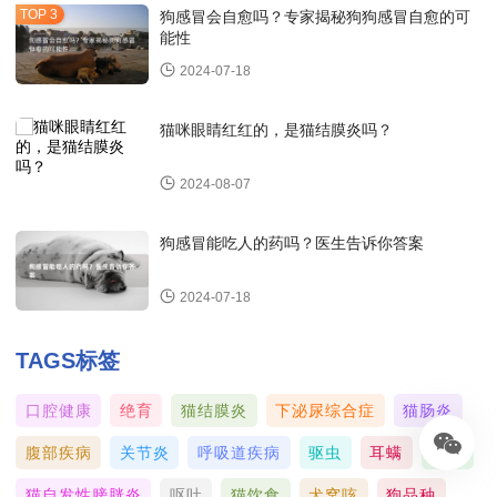
狗感冒会自愈吗？专家揭秘狗狗感冒自愈的可
能性
2024-07-18
猫咪眼睛红红的，是猫结膜炎吗？
2024-08-07
狗感冒能吃人的药吗？医生告诉你答案
2024-07-18
TAGS标签
口腔健康
绝育
猫结膜炎
下泌尿综合症
猫肠炎
腹部疾病
关节炎
呼吸道疾病
驱虫
耳螨
癫痫
猫自发性膀胱炎
呕吐
猫饮食
犬窝咳
狗品种