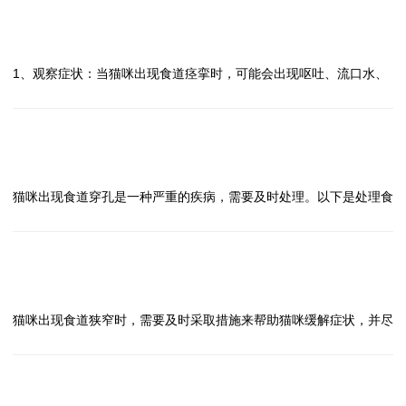
4、定期复查：食道麻痹需要长期治疗和管理，定期复查可以及时发
他症状，比如食欲减退、体重下降、呕吐、腹泻等。
问
现病情变化并调整治疗方案。
2、就医诊断：及时带猫咪去兽医那里进行检查，医生会通过血液检
猫咪出现食道痉挛怎么办？
答
5、注意观察病情：在治疗期间，要密切观察猫咪的症状变化，如有
测、尿液检测、超声波等方式来确定黄疸的原因。
1、观察症状：当猫咪出现食道痉挛时，可能会出现呕吐、流口水、
异常应及时通知兽医。
3、治疗方法：根据医生的诊断结果，进行相应的治疗，可能包括药
咳嗽等症状，主人需要及时观察猫咪的表现。
对于猫咪出现食道麻痹这种疾病，一定要及时就医，听从医生的建议
物治疗、手术治疗等，一定要按照医生的建议来进行治疗。
2、帮助猫咪排除异物：如果猫咪食道痉挛是由于吞食异物导致的，
进行治疗，做好日常管理和护理工作，以提高猫咪的康复率。
4、饮食调理：在治疗期间，可以给猫咪提供易消化的食物，保证其
主人可以轻轻按摩猫咪的喉部，帮助其排出异物。
问
营养摄入，同时要保持充足的饮水量。
3、提供温水：给猫咪提供温水，让其喝一些，有助于缓解食道痉
猫咪出现食道穿孔怎么办？
答
5、定期复查：治疗结束后，要定期带猫咪去复查，确保疾病得到有
挛。
猫咪出现食道穿孔是一种严重的疾病，需要及时处理。以下是处理食
效控制，同时也可以及时发现潜在问题。
4、就医：如果猫咪的食道痉挛持续时间较长或症状较严重，建议及
道穿孔的方法：
对于猫咪出现黄疸这种情况，一定要及时就医，按照医生的建议进行
时就医，让兽医进行检查并给予相应的治疗。
1、立即就医：一旦发现猫咪出现食道穿孔的症状，如呕吐、食欲不
治疗，保证猫咪的健康。
需要注意的是，食道痉挛可能是猫咪患有其他疾病的表现，如食道炎
振、腹痛等，应立即送医院就诊。
问
症、食道异物等，因此在处理猫咪食道痉挛问题时，一定要注意症状
2、诊断确认：医生会通过临床检查和影像学检查来确认食道穿孔的
猫咪出现食道狭窄怎么办？
答
的变化，及时就医并接受专业治疗。
诊断，以确定病情的严重程度。
猫咪出现食道狭窄时，需要及时采取措施来帮助猫咪缓解症状，并尽
3、手术治疗：对于食道穿孔，通常需要进行手术治疗。手术的方式
快就医。以下是处理食道狭窄的建议：
取决于穿孔的位置和大小，手术后需要注意术后护理和恢复。
1、观察症状：猫咪出现食道狭窄可能会出现呕吐、食欲减退、进食
4、饮食调理：手术后，猫咪需要逐渐恢复饮食，避免给予刺激性食
困难等症状，及时观察症状变化。
问
物，以免刺激食道，延缓愈合。