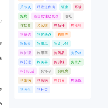
关节炎
呼吸道疾病
驱虫
耳螨
癫痫
猫自发性膀胱炎
呕吐
它
猫饮食
犬窝咳
狗品种
狗性格
狗挑选
狗优缺点
狗喂养
。
狗饮食
狗用品
狗多少钱
应
狗护理
狗用药
狗药品
狗价格
使
狗托运
狗美容
狗训练
狗生产
狗打疫苗
狗怀孕
狗绝育
狗生病
狗疾病
狗饲养
狗医院
蹲
狗医生
狗种类
的