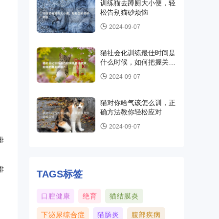
训练猫去蹲厕大小便，轻
松告别猫砂烦恼
2024-09-07
猫社会化训练最佳时间是
什么时候，如何把握关键
期？
2024-09-07
猫对你哈气该怎么训，正
确方法教你轻松应对
2024-09-07
排
排
TAGS标签
口腔健康
绝育
猫结膜炎
下泌尿综合症
猫肠炎
腹部疾病