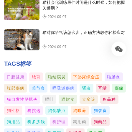
猫社会化训练最佳时间是什么时候，如何把握
关键期？
2024-09-07
猫对你哈气该怎么训，正确方法教你轻松应对
2024-09-07
TAGS标签
口腔健康
绝育
猫结膜炎
下泌尿综合症
猫肠炎
腹部疾病
关节炎
呼吸道疾病
驱虫
耳螨
癫痫
猫自发性膀胱炎
呕吐
猫饮食
犬窝咳
狗品种
狗性格
狗挑选
狗优缺点
狗喂养
狗饮食
狗用品
狗多少钱
狗护理
狗用药
狗药品