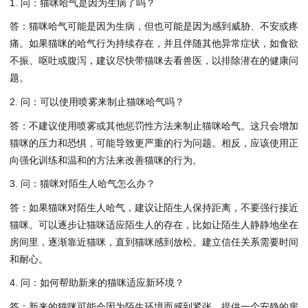
1. 问：猫咪哈气是因为生病了吗？
答：猫咪哈气可能是因为生病，但也可能是因为感到威胁、不安或疼
痛。如果猫咪的哈气行为持续存在，并且伴随其他异常症状，如食欲
不振、呕吐或腹泻，建议尽快带猫咪去看兽医，以排除潜在的健康问
题。
2. 问：可以使用喷雾来制止猫咪哈气吗？
答：不建议使用喷雾或其他惩罚性方法来制止猫咪哈气。这只会增加
猫咪的压力和恐惧，可能导致更严重的行为问题。相反，应该使用正
向强化训练和温和的方法来改善猫咪的行为。
3. 问：猫咪对陌生人哈气怎么办？
答：如果猫咪对陌生人哈气，建议让陌生人保持距离，不要强行接近
猫咪。可以逐步让猫咪适应陌生人的存在，比如让陌生人静静地坐在
房间里，逐渐靠近猫咪，直到猫咪感到放松。建立信任关系需要时间
和耐心。
4. 问：如何帮助新来的猫咪适应新环境？
答：新来的猫咪可能会因为陌生环境而感到紧张。提供一个安静的房