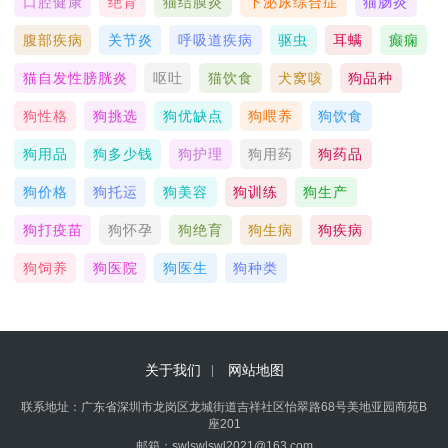
口腔健康
绝育
猫结膜炎
下泌尿综合症
猫肠炎
腹部疾病
关节炎
呼吸道疾病
驱虫
耳螨
癫痫
猫自发性膀胱炎
呕吐
猫饮食
犬窝咳
狗品种
狗性格
狗挑选
狗优缺点
狗喂养
狗饮食
狗用品
狗多少钱
狗护理
狗用药
狗药品
狗价格
狗托运
狗美容
狗训练
狗生产
狗打疫苗
狗怀孕
狗绝育
狗生病
狗疾病
狗饲养
狗医院
狗医生
狗种类
关于我们
网站地图
联系地址：广东省深圳市龙岗区龙城街道吉祥社区怡翠路68号美地亚园商苑B
座201
邮箱：swlswlswl2021@163.com